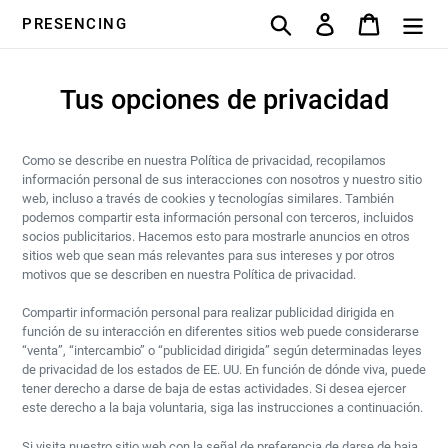
Ir
Buscar
Ingresar
Carrito
PRESENCING
directamente
al
contenido
Tus opciones de privacidad
Como se describe en nuestra Política de privacidad, recopilamos
información personal de sus interacciones con nosotros y nuestro sitio
web, incluso a través de cookies y tecnologías similares. También
podemos compartir esta información personal con terceros, incluidos
socios publicitarios. Hacemos esto para mostrarle anuncios en otros
sitios web que sean más relevantes para sus intereses y por otros
motivos que se describen en nuestra Política de privacidad.
Compartir información personal para realizar publicidad dirigida en
función de su interacción en diferentes sitios web puede considerarse
“venta”, “intercambio” o “publicidad dirigida” según determinadas leyes
de privacidad de los estados de EE. UU. En función de dónde viva, puede
tener derecho a darse de baja de estas actividades. Si desea ejercer
este derecho a la baja voluntaria, siga las instrucciones a continuación.
Si visita nuestro sitio web con la señal de preferencia de darse de baja