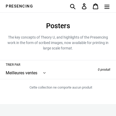
Passer
Rechercher
Se connecter
Panier
PRESENCING
au
contenu
C
Posters
o
The key concepts of Theory U, and highlights of the Presencing
l
work in the form of scribed images, now available for printing in
large scale format.
l
e
TRIER PAR
c
0 produit
t
i
Cette collection ne comporte aucun produit
o
n
: