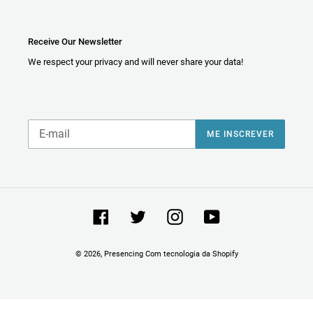
Receive Our Newsletter
We respect your privacy and will never share your data!
ME INSCREVER
Facebook
Twitter
Instagram
YouTube
© 2026,
Presencing
Com tecnologia da Shopify
Utilize