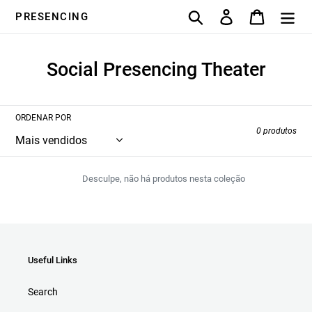
Pular
Pesquisar
Entrar
Carrinho
PRESENCING
para
o
conteúdo
C
Social Presencing Theater
o
l
ORDENAR POR
e
0 produtos
ç
ã
Desculpe, não há produtos nesta coleção
o
:
Useful Links
Search